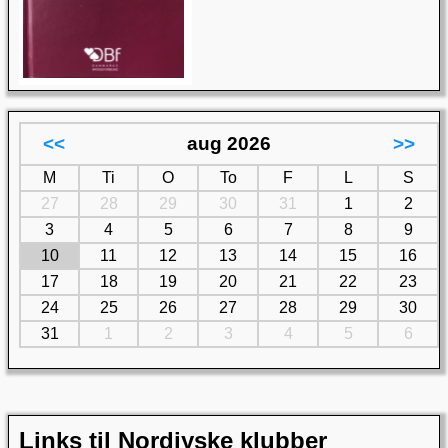
<<
aug 2026
>>
M
Ti
O
To
F
L
S
27
28
29
30
31
1
2
3
4
5
6
7
8
9
10
11
12
13
14
15
16
17
18
19
20
21
22
23
24
25
26
27
28
29
30
31
1
2
3
4
5
6
Links til Nordjyske klubber