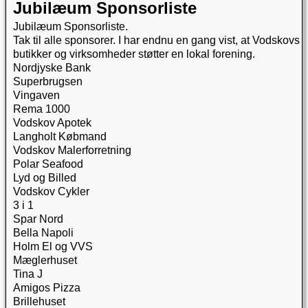
Jubilæum Sponsorliste
Jubilæum Sponsorliste.
Tak til alle sponsorer. I har endnu en gang vist, at Vodskovs
butikker og virksomheder støtter en lokal forening.
Nordjyske Bank
Superbrugsen
Vingaven
Rema 1000
Vodskov Apotek
Langholt Købmand
Vodskov Malerforretning
Polar Seafood
Lyd og Billed
Vodskov Cykler
3 i 1
Spar Nord
Bella Napoli
Holm El og VVS
Mæglerhuset
Tina J
Amigos Pizza
Brillehuset